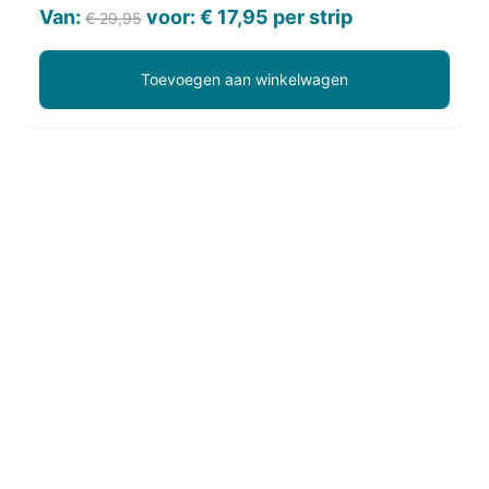
Oorspronkelijke
Huidige
Van:
voor:
€
17,95
per strip
€
29,95
prijs
prijs
was:
is:
Toevoegen aan winkelwagen
€ 29,95.
€ 17,95.