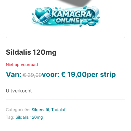
Sildalis 120mg
Niet op voorraad
Van:
voor:
€
19,00
per strip
€
29,00
Uitverkocht
Categorieën:
Sildenafil
,
Tadalafil
Tag:
Sildalis 120mg