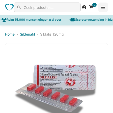
Aanbieding!
0
Search for products
uim 15.000 mensen gingen u al voor
Discrete verzending in blanco e
Home
›
Sildenafil
›
Sildalis 120mg