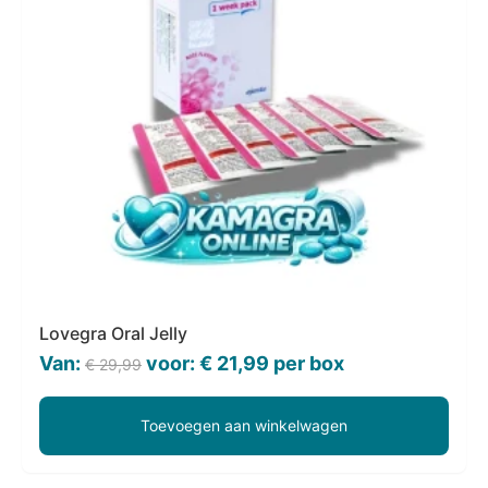
Lovegra Oral Jelly
Oorspronkelijke
Huidige
Van:
voor:
€
21,99
per box
€
29,99
prijs
prijs
was:
is:
Toevoegen aan winkelwagen
€ 29,99.
€ 21,99.