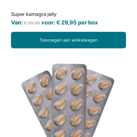
Super kamagra jelly
Oorspronkelijke
Huidige
Van:
voor:
€
29,95
per box
€
39,95
prijs
prijs
was:
is:
Toevoegen aan winkelwagen
€ 39,95.
€ 29,95.