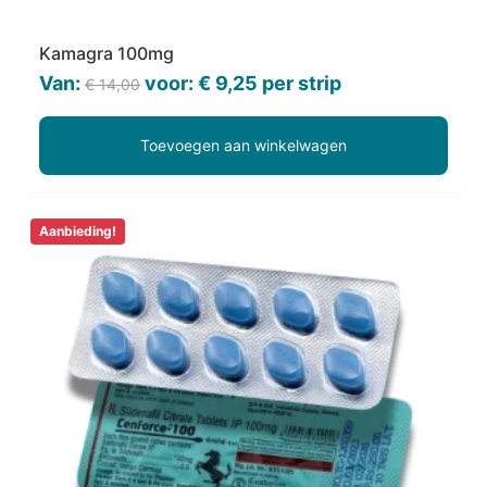
Kamagra 100mg
Oorspronkelijke
Huidige
Van:
voor:
€
9,25
per strip
€
14,00
prijs
prijs
was:
is:
Toevoegen aan winkelwagen
€ 14,00.
€ 9,25.
Aanbieding!