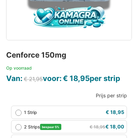
Cenforce 150mg
Op voorraad
Van:
voor:
€
18,95
per strip
€
21,95
Prijs per strip
€
18,95
1 Strip
€
18,00
2 Strips
€
18,95
bespaar 5%