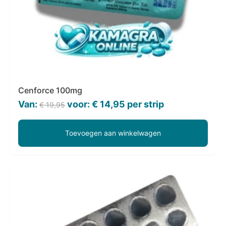
Cenforce 100mg
Oorspronkelijke
Huidige
Van:
voor:
€
14,95
per strip
€
19,95
prijs
prijs
was:
is:
Toevoegen aan winkelwagen
€ 19,95.
€ 14,95.