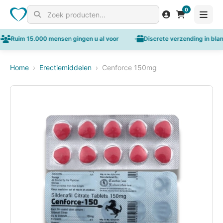
Aanbieding!
0
Search for products
m 15.000 mensen gingen u al voor
Discrete verzending in blanco env
Home
›
Erectiemiddelen
›
Cenforce 150mg