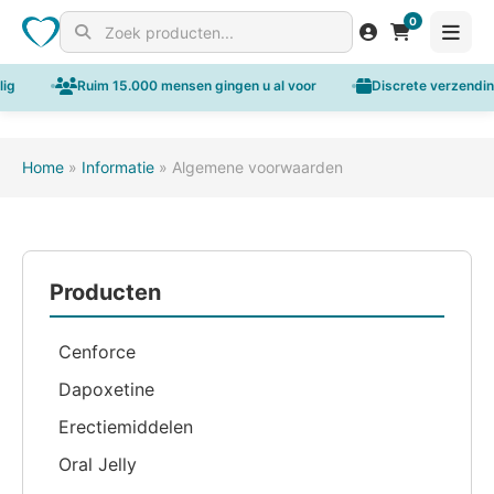
0
Search for products
g
Ruim 15.000 mensen gingen u al voor
Discrete verzending 
Home
»
Informatie
»
Algemene voorwaarden
Producten
Cenforce
Dapoxetine
Erectiemiddelen
Oral Jelly