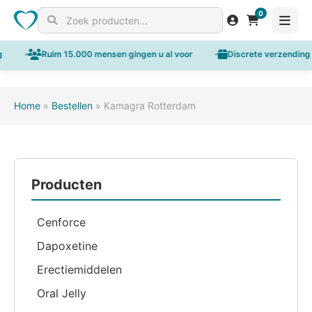
0
Search for products
Ruim 15.000 mensen gingen u al voor
Discrete verzending in 
Home
»
Bestellen
»
Kamagra Rotterdam
Producten
Cenforce
Dapoxetine
Erectiemiddelen
Oral Jelly