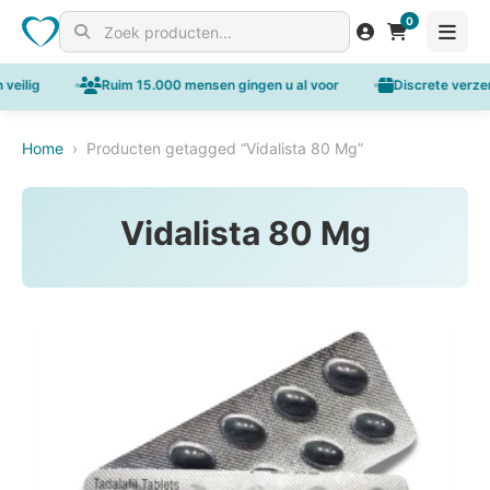
0
Search for products
eilig
Ruim 15.000 mensen gingen u al voor
Discrete verzend
Home
›
Producten getagged “Vidalista 80 Mg”
Vidalista 80 Mg