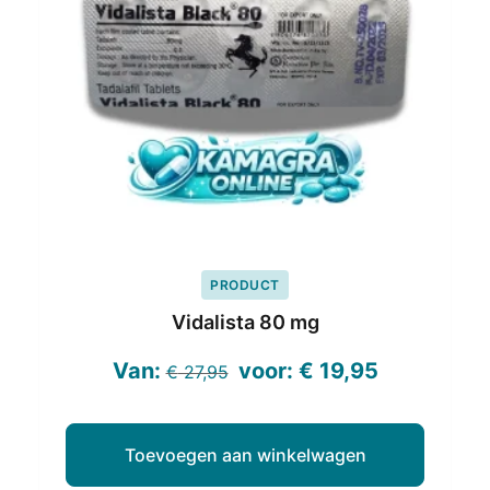
PRODUCT
Vidalista 80 mg
Oorspronkelijke
Huidige
Van:
voor:
€
19,95
€
27,95
prijs
prijs
was:
is:
Toevoegen aan winkelwagen
€ 27,95.
€ 19,95.