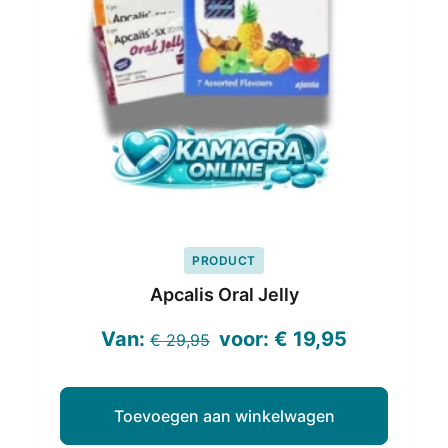
PRODUCT
Apcalis Oral Jelly
Oorspronkelijke
Huidige
Van:
voor:
€
19,95
€
29,95
prijs
prijs
was:
is:
Toevoegen aan winkelwagen
€ 29,95.
€ 19,95.