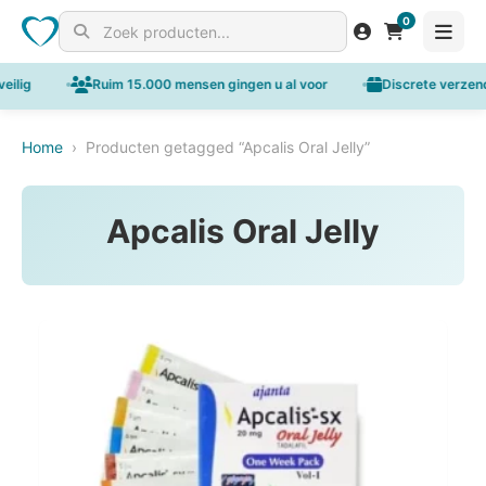
0
Search for products
ilig
Ruim 15.000 mensen gingen u al voor
Discrete verzendi
Home
›
Producten getagged “Apcalis Oral Jelly”
Apcalis Oral Jelly