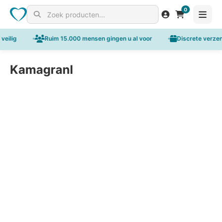
0
Search for products
veilig
Ruim 15.000 mensen gingen u al voor
Discrete verzen
Kamagranl