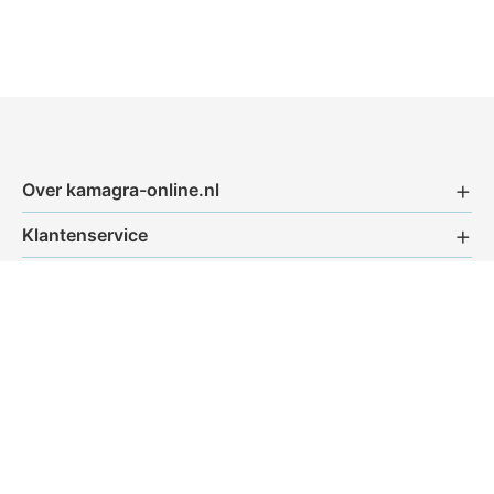
Over kamagra-online.nl
Klantenservice
Bijsluiters
Bestellen
Bedrijfsgegevens
© 2026 Kamagra-online - Alle rechten voorbehouden